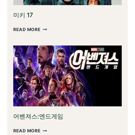
닝
미키 17
미
READ MORE
키
17
어벤져스:엔드게임
어
READ MORE