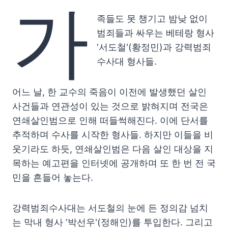
가
족들도 못 챙기고 밤낮 없이
범죄들과 싸우는 베테랑 형사
‘서도철'(황정민)과 강력범죄
수사대 형사들.
어느 날, 한 교수의 죽음이 이전에 발생했던 살인
사건들과 연관성이 있는 것으로 밝혀지며 전국은
연쇄살인범으로 인해 떠들썩해진다. 이에 단서를
추적하며 수사를 시작한 형사들. 하지만 이들을 비
웃기라도 하듯, 연쇄살인범은 다음 살인 대상을 지
목하는 예고편을 인터넷에 공개하며 또 한 번 전 국
민을 흔들어 놓는다.
강력범죄수사대는 서도철의 눈에 든 정의감 넘치
는 막내 형사 ‘박선우'(정해인)를 투입한다. 그리고