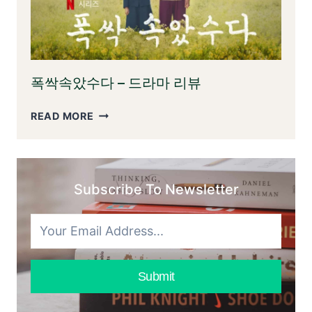
의
별
이
한
야
사
기
랑
이
폭싹속았수다 – 드라마 리뷰
야
기:
폭
READ MORE
우
싹
리
속
가
았
알
수
아
Subscribe To Newsletter
다
야
–
할
드
모
라
든
마
것
리
Submit
뷰