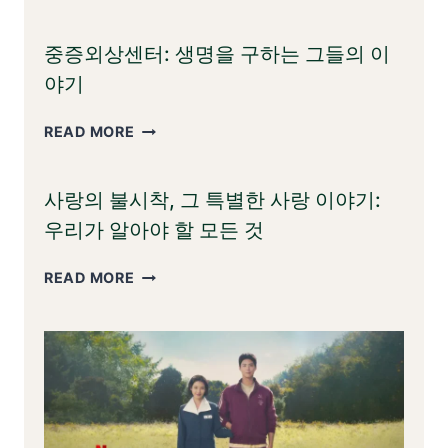
벤
져
중증외상센터: 생명을 구하는 그들의 이
스:
엔
야기
드
게
중
READ MORE
임
증
외
사랑의 불시착, 그 특별한 사랑 이야기:
상
센
우리가 알아야 할 모든 것
터:
생
사
READ MORE
명
랑
을
의
구
불
하
시
는
착,
그
그
들
특