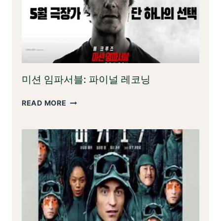
미션 임파서블: 파이널 레코닝
미
READ MORE
션
임
파
서
블:
파
이
널
레
코