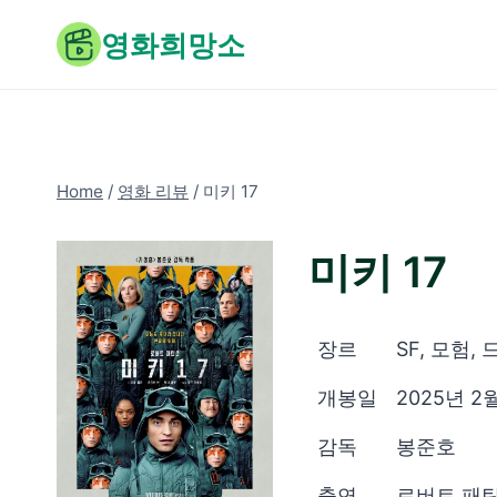
Skip
영화희망소
to
content
Home
/
영화 리뷰
/
미키 17
미키 17
장르
SF, 모험,
개봉일
2025년 2
감독
봉준호
출연
로버트 패틴