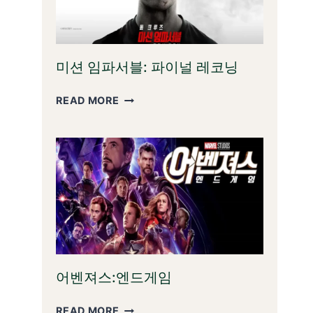
미션 임파서블: 파이널 레코닝
미
READ MORE
션
임
파
서
블:
파
이
널
레
코
닝
어벤져스:엔드게임
어
READ MORE