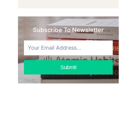
기:
싹
우
속
리
았
가
수
Subscribe To Newsletter
알
다
아
–
야
드
할
라
모
마
든
리
Submit
것
뷰