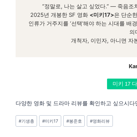
“정말로, 나는 살고 싶었다.” — 죽음조
2025년 개봉한 SF 영화
<미키17>
은 단순한
인류가 거주지를 ‘선택’해야 하는 시대를 배경
의
개척자, 이민자, 아니면 
Ka
미키 17
다양한 영화 및 드라마 리뷰를 확인하고 싶으시
Post
#
기생충
#
미키17
#
봉준호
#
영화리뷰
Tags: