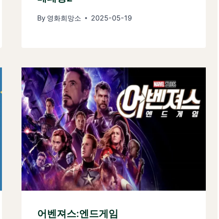
By
영화희망소
2025-05-19
어벤져스:엔드게임