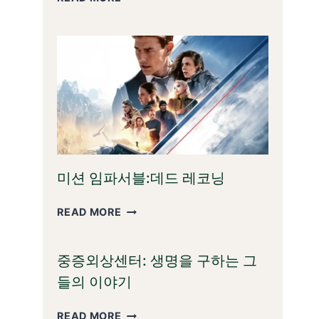
벤
져
스:
엔
드
게
임
미션 임파서블:데드 레코닝
미
READ MORE
션
임
중증외상센터: 생명을 구하는 그
파
서
들의 이야기
블:
데
중
READ MORE