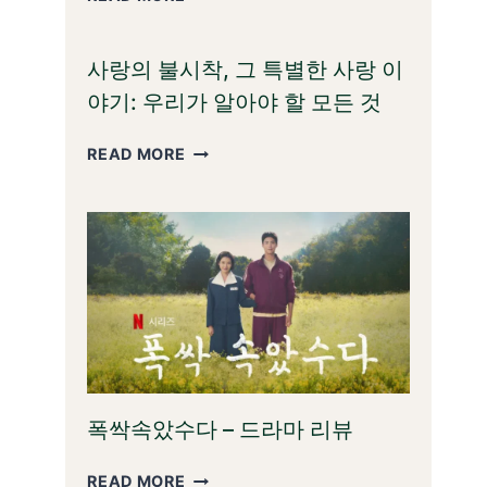
드
증
레
외
코
사랑의 불시착, 그 특별한 사랑 이
상
닝
센
야기: 우리가 알아야 할 모든 것
터:
생
사
READ MORE
명
랑
을
의
구
불
하
시
는
착,
그
그
들
특
의
별
이
한
야
사
기
랑
폭싹속았수다 – 드라마 리뷰
이
야
폭
READ MORE