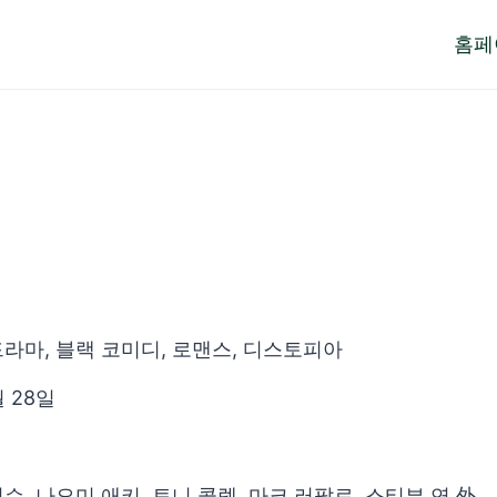
홈페
 드라마, 블랙 코미디, 로맨스, 디스토피아
월 28일
슨, 나오미 애키, 토니 콜렛, 마크 러팔로, 스티븐 연 外