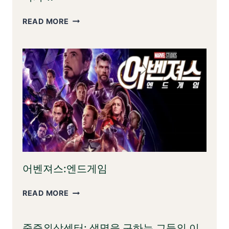
미
READ MORE
키
17
어벤져스:엔드게임
어
READ MORE
벤
져
중증외상센터: 생명을 구하는 그들의 이
스: