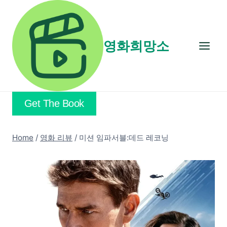
Skip
to
content
영화희망소
Get The Book
Home
/
영화 리뷰
/
미션 임파서블:데드 레코닝