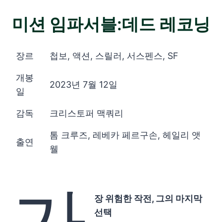
미션 임파서블:데드 레코닝
장르
첩보, 액션, 스릴러, 서스펜스, SF
개봉
2023년 7월 12일
일
감독
크리스토퍼 맥쿼리
톰 크루즈, 레베카 페르구손, 헤일리 앳
출연
웰
가
장 위험한 작전, 그의 마지막
선택