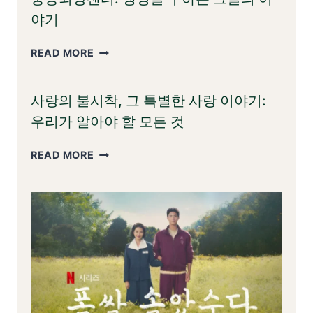
엔
야기
드
게
중
READ MORE
임
증
외
사랑의 불시착, 그 특별한 사랑 이야기:
상
센
우리가 알아야 할 모든 것
터:
생
사
READ MORE
명
랑
을
의
구
불
하
시
는
착,
그
그
들
특
의
별
이
한
야
사