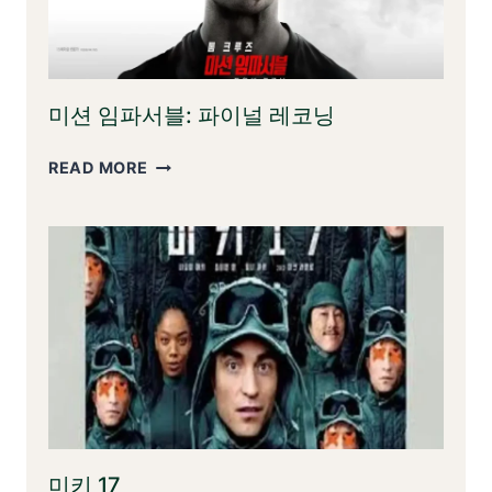
미션 임파서블: 파이널 레코닝
미
READ MORE
션
임
파
서
블:
파
이
널
레
코
닝
미키 17