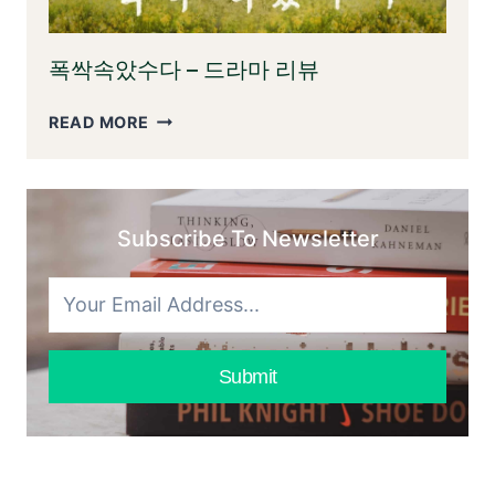
기
랑
이
폭싹속았수다 – 드라마 리뷰
야
기:
폭
READ MORE
우
싹
리
속
가
았
알
수
아
Subscribe To Newsletter
다
야
–
할
드
모
라
든
마
것
리
Submit
뷰