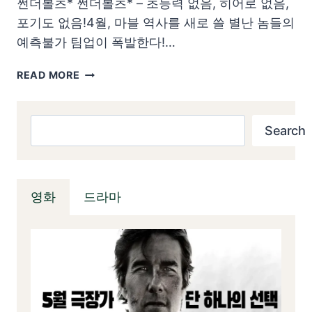
썬더볼츠* 썬더볼츠* – 초능력 없음, 히어로 없음,
포기도 없음!4월, 마블 역사를 새로 쓸 별난 놈들의
예측불가 팀업이 폭발한다!…
썬
READ MORE
더
볼
츠
검색
Search
*
–
영
화
영화
드라마
소
개
및
리
뷰