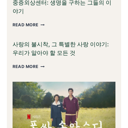
중증외상센터: 생명을 구하는 그들의 이
스:
엔
야기
드
게
중
READ MORE
임
증
외
사랑의 불시착, 그 특별한 사랑 이야기:
상
센
우리가 알아야 할 모든 것
터:
생
사
READ MORE
명
랑
을
의
구
불
하
시
는
착,
그
그
들
특
의
별
이
한