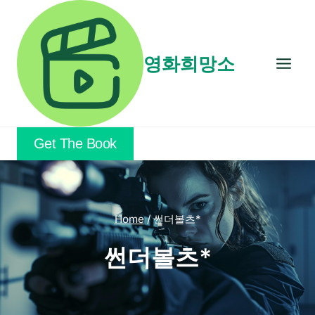
Skip
to
content
영화희망소
Get The Book
Home
/
썬더볼츠*
썬더볼츠*