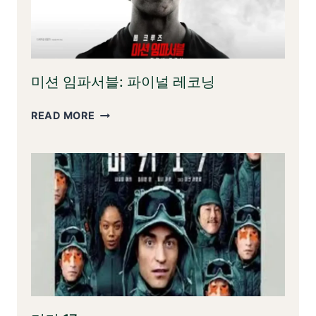
미션 임파서블: 파이널 레코닝
미
READ MORE
션
임
파
서
블:
파
이
널
레
코
닝