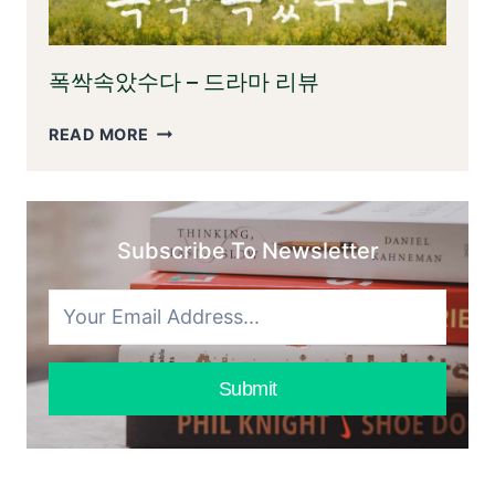
야
사
기
랑
이
폭싹속았수다 – 드라마 리뷰
야
기:
폭
READ MORE
우
싹
리
속
가
았
알
수
아
Subscribe To Newsletter
다
야
–
할
드
모
라
든
마
것
리
Submit
뷰