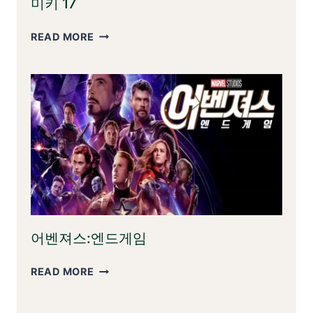
미키 17
미
READ MORE
키
17
어벤져스:엔드게임
어
READ MORE
벤
져